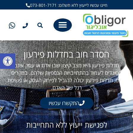
חייגו עכשיו לייעוץ ללא תשלום: 073-801-7171
הסדר חוב בחדלות פירעון
פתח סרגל
חדלות פירעון היא מצב קיצון שבו אדם או עסק אינם
מסוגלים לעמוד בהתחייבויות הכספיות שלהם. במקרים
רבים, חדלות פירעון יכולה להוביל לפירוק העסק או פשיטת
רגל של האדם.
התקשרו עכשיו
לפגישת ייעוץ ללא התחייבות