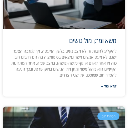
משא ומתן מול נושים
להיקלע לחובות זה לא מצב נעים בלשון המעטה, אך למרבה הצער
ישנם לא מעט אנשים אשר נמצאים בסיטואציה בה הם חייבים חוב
כזה או אחר לאדם או גוף כלשהו(נושה). במצב שכזה, אחד הפתרונות
הקיימים הוא ניהול משא ומתן מול הנושים באופן פרטי, ובכך הגעה
להסדר חוב שמוסכם על שני הצדדים.
קרא עוד »
הסדרי חוב