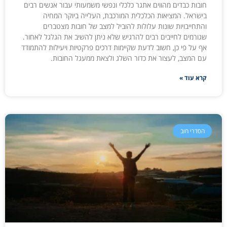
חובות כבדים מהווים אתגר כלכלי ונפשי משמעותי עבור אנשים רבים
בישראל. המציאות הכלכלית המורכבת, העלייה ביוקר המחיה
והתחייבויות שונות עלולות להוביל למצב של חובות מצטברים
שגורמים לחייבים רבים להרגיש שלא ניתן להשיב את הגלגל לאחור.
אף על פי כן, חשוב לדעת שקיימות דרכים פרקטיות ויעילות להתמודד
עם המצב, לעצור את כדור השלג ולצאת ממעגל החובות.
קרא עוד »
הסדרי חוב