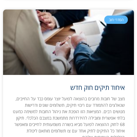
הסדרי חוב
איחוד תיקים חוק חדש
מצב של חובות מרובים בהוצאה לפועל יוצר עומס כבד על החייבים,
שנאלצים להתמודד עם ריבוי תיקים, תשלומים שונים ודרישות
מנושים רבים. המציאות הזו הופכת את ניהול החובות למשימה כמעט
בלתי אפשרית ומובילה להידרדרות מתמשכת במצבם הכלכלי. תיקון
68 לחוק ההוצאה לפועל מביא בשורה משמעותית לחייבים ומאפשר
איחוד כל התיקים לתיק אחד עם צו תשלומים מותאם ליכולת