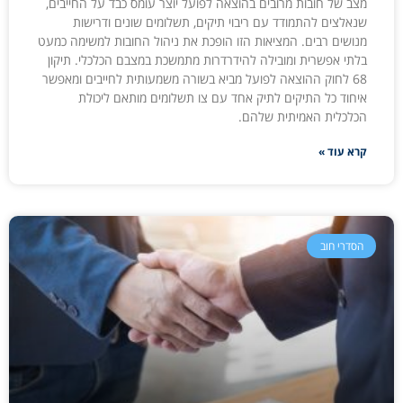
מצב של חובות מרובים בהוצאה לפועל יוצר עומס כבד על החייבים,
שנאלצים להתמודד עם ריבוי תיקים, תשלומים שונים ודרישות
מנושים רבים. המציאות הזו הופכת את ניהול החובות למשימה כמעט
בלתי אפשרית ומובילה להידרדרות מתמשכת במצבם הכלכלי. תיקון
68 לחוק ההוצאה לפועל מביא בשורה משמעותית לחייבים ומאפשר
איחוד כל התיקים לתיק אחד עם צו תשלומים מותאם ליכולת
הכלכלית האמיתית שלהם.
קרא עוד »
הסדרי חוב