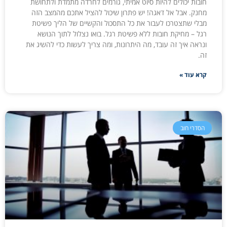
חובות יכולים להיות סיוט אמיתי, גורמים לחרדה מתמדת ולתחושת
מחנק. אבל אל דאגה! יש פתרון שיכול להציל אתכם מהמצב הזה
מבלי שתצטרכו לעבור את כל התסכול והקשיים של הליך פשיטת
רגל – מחיקת חובות ללא פשיטת רגל. בואו נצלול לתוך הנושא
ונראה איך זה עובד, מה היתרונות, ומה צריך לעשות כדי להשיג את
זה.
קרא עוד »
הסדרי חוב