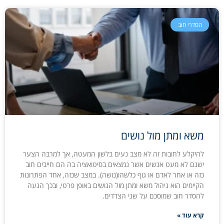
הסדרי חוב
משא ומתן מול נושים
להיקלע לחובות זה לא מצב נעים בלשון המעטה, אך למרבה הצער
ישנם לא מעט אנשים אשר נמצאים בסיטואציה בה הם חייבים חוב
כזה או אחר לאדם או גוף כלשהו(נושה). במצב שכזה, אחד הפתרונות
הקיימים הוא ניהול משא ומתן מול הנושים באופן פרטי, ובכך הגעה
להסדר חוב שמוסכם על שני הצדדים.
קרא עוד »