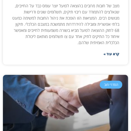
מצב של חובות מרובים בהוצאה לפועל יוצר עומס כבד על החייבים,
שנאלצים להתמודד עם ריבוי תיקים, תשלומים שונים ודרישות
מנושים רבים. המציאות הזו הופכת את ניהול החובות למשימה כמעט
בלתי אפשרית ומובילה להידרדרות מתמשכת במצבם הכלכלי. תיקון
68 לחוק ההוצאה לפועל מביא בשורה משמעותית לחייבים ומאפשר
איחוד כל התיקים לתיק אחד עם צו תשלומים מותאם ליכולת
הכלכלית האמיתית שלהם.
קרא עוד »
הסדרי חוב